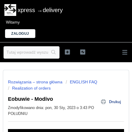
xpress →delivery
Witamy
ZALOGUJ
Rozwiązania – strona główna
ENGLISH FAQ
Realization of orders
Eobuwie - Modivo
Drukuj
Zmodyfikowano dnia: pon, 30 Sty, 2023 o 3:43 PO
POŁUDNIU